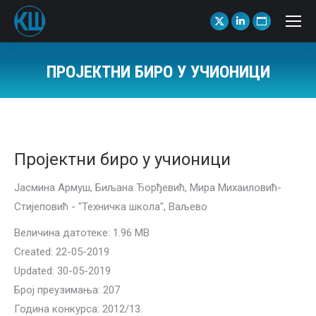
X
Linkedin
Website
page
page
page
opens
opens
opens
ПРОЈЕКТНИ БИРО У УЧИОНИЦИ
in
in
in
You are here:
new
new
new
window
window
window
Пројектни биро у учионици
Јасмина Армуш, Биљана Ђорђевић, Мира Михаиловић-
Стијеповић - "Техничка школа", Ваљево
Величина датотеке: 1.96 MB
Created: 22-05-2019
Updated: 30-05-2019
Број преузимања: 207
Година конкурса: 2012/13.