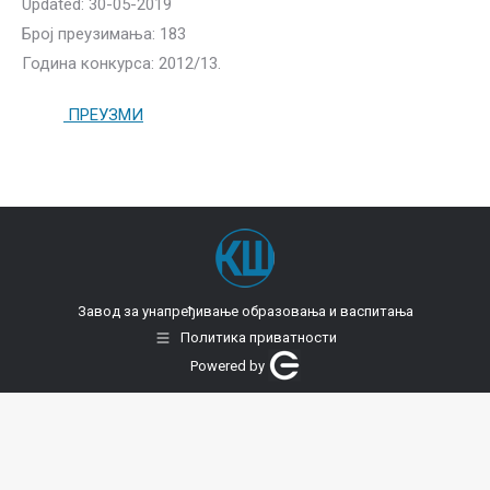
Updated: 30-05-2019
Број преузимања: 183
Година конкурса: 2012/13.
ПРЕУЗМИ
Завод за унапређивање образовања и васпитања
Политика приватности
Powered by