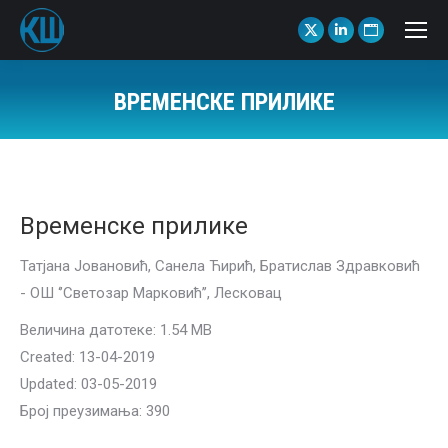
X
Linkedin
Website
page
page
page
opens
opens
opens
ВРЕМЕНСКЕ ПРИЛИКЕ
in
in
in
You are here:
new
new
new
window
window
window
Временске прилике
Татјана Јовановић, Санела Ћирић, Братислав Здравковић
- ОШ ‘’Светозар Марковић’’, Лесковац
Величина датотеке: 1.54 MB
Created: 13-04-2019
Updated: 03-05-2019
Број преузимања: 390