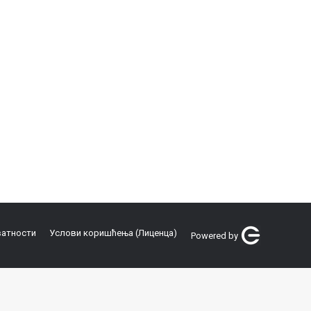
ватности
Услови коришћења (Лиценца)
Powered by