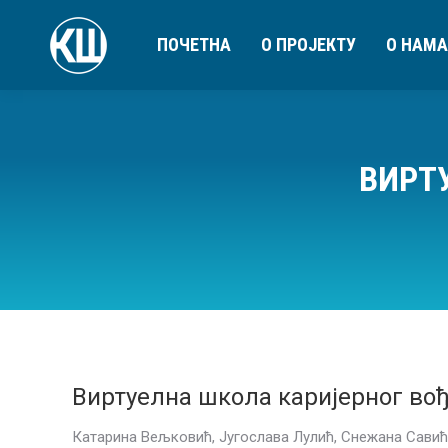
ПОЧЕТНА
О ПРОЈЕКТУ
О НАМА
ВИРТ
Виртуелна школа каријерног во
Катарина Вељковић, Југослава Лулић, Снежана Савић