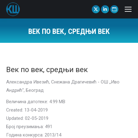
X
Linkedin
Website
page
page
page
opens
opens
opens
ВЕК ПО ВЕК, СРЕДЊИ ВЕК
in
in
in
You are here:
new
new
new
window
window
window
Век по век, средњи век
Александра Ивезић, Снежана Драгичевић - ОШ „Иво
Андрић“, Београд
Величина датотеке: 4.99 MB
Created: 13-04-2019
Updated: 02-05-2019
Број преузимања: 491
Година конкурса: 2013/14