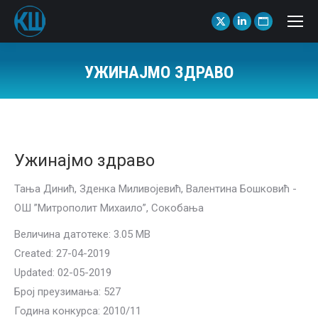
X
Linkedin
Website
page
page
page
opens
opens
opens
УЖИНАЈМО ЗДРАВО
in
in
in
You are here:
new
new
new
window
window
window
Ужинајмо здраво
Тања Динић, Зденка Миливојевић, Валентина Бошковић -
ОШ ”Митрополит Михаило”, Сокобања
Величина датотеке: 3.05 MB
Created: 27-04-2019
Updated: 02-05-2019
Број преузимања: 527
Година конкурса: 2010/11