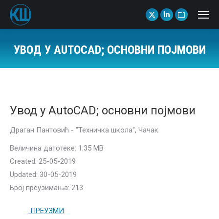
X
Linkedin
Website
page
page
page
opens
opens
opens
УВОД У AUTOCAD; ОСНОВНИ ПОЈМОВИ
in
in
in
You are here:
new
new
new
window
window
window
Увод у AutoCAD; основни појмови
Драган Пантовић - "Техничка школа", Чачак
Величина датотеке: 1.35 MB
Created: 25-05-2019
Updated: 30-05-2019
Број преузимања: 213
ПРЕУЗМИ