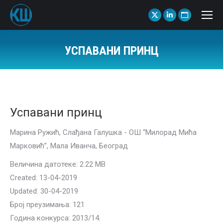
X
Linkedin
Website
page
page
page
opens
opens
opens
УСПАВАНИ ПРИНЦ
in
in
in
You are here:
new
new
new
window
window
window
Успавани принц
Марина Ружић, Слађана Галушка - ОШ “Милорад Мића
Марковић”, Мала Иванча, Београд
Величина датотеке: 2.22 MB
Created: 13-04-2019
Updated: 30-04-2019
Број преузимања: 121
Година конкурса: 2013/14.