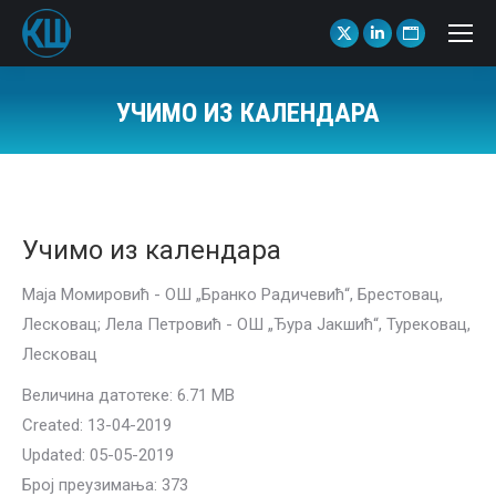
X
Linkedin
Website
page
page
page
opens
opens
opens
УЧИМО ИЗ КАЛЕНДАРА
in
in
in
You are here:
new
new
new
window
window
window
Учимо из календара
Маја Момировић - ОШ „Бранко Радичевић“, Брестовац,
Лесковац; Лела Петровић - ОШ „Ђура Јакшић“, Турековац,
Лесковац
Величина датотеке: 6.71 MB
Created: 13-04-2019
Updated: 05-05-2019
Број преузимања: 373