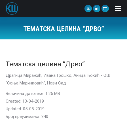
X
Linkedin
Website
page
page
page
opens
opens
opens
ТЕМАТСКА ЦЕЛИНА “ДРВО”
in
in
in
You are here:
new
new
new
window
window
window
Тематска целина “Дрво”
Драгица Миражић, Ивана Грошко, Аница Ђокић - ОШ
“Соња Маринковић”, Нови Сад
Величина датотеке: 1.25 MB
Created: 13-04-2019
Updated: 05-05-2019
Број преузимања: 840