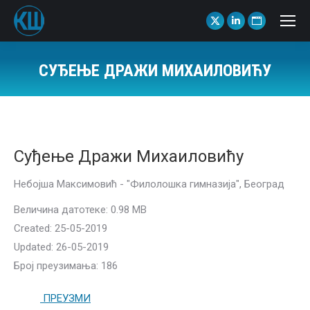
X
Linkedin
Website
page
page
page
opens
opens
opens
СУЂЕЊЕ ДРАЖИ МИХАИЛОВИЋУ
in
in
in
You are here:
new
new
new
window
window
window
Суђење Дражи Михаиловићу
Небојша Максимовић - "Филолошка гимназија", Београд
Величина датотеке: 0.98 MB
Created: 25-05-2019
Updated: 26-05-2019
Број преузимања: 186
ПРЕУЗМИ