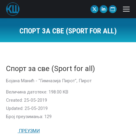
X
Linkedin
Website
page
page
page
opens
opens
opens
СПОРТ ЗА СВЕ (SPORT FOR ALL)
in
in
in
You are here:
new
new
new
window
window
window
Спорт за све (Sport for all)
Бојана Манић - "Гимназија Пирот", Пирот
Величина датотеке: 198.00 KB
Created: 25-05-2019
Updated: 25-05-2019
Број преузимања: 129
ПРЕУЗМИ