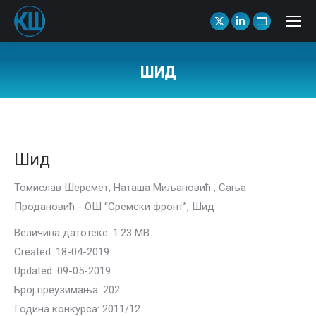
X
Linkedin
Website
page
page
page
opens
opens
opens
ШИД
in
in
in
You are here:
new
new
new
window
window
window
Шид
Томислав Шеремет, Наташа Миљановић , Сања
Продановић - ОШ “Сремски фронт”, Шид
Величина датотеке: 1.23 MB
Created: 18-04-2019
Updated: 09-05-2019
Број преузимања: 202
Година конкурса: 2011/12.