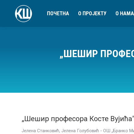
ПОЧЕТНА
О ПРОЈЕКТУ
О НАМА
„ШЕШИР ПРОФЕС
„Шешир професора Косте Вујића
Јелена Станковић, Јелена Голубовић - ОШ „Бранко М