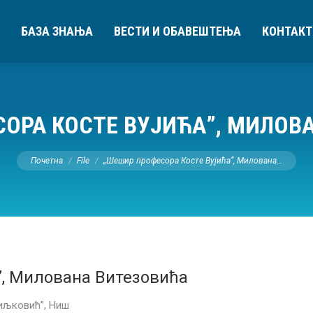
БАЗА ЗНАЊА
ВЕСТИ И ОБАВЕШТЕЊА
КОНТАКТ
ОРА КОСТЕ ВУЈИЋА”, МИЛОВ
You are here:
Почетна
File
„Шешир професора Косте Вујића”, Милована…
”, Милована Витезовића
иљковић”, Ниш