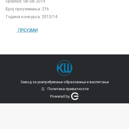
Updated: 08-08-2019
Број преузимања: 216
Година конкурса: 2013/14.
ПРЕУЗМИ
Завод за унапређивање образовања и васпитања
Политика приватности
Powered by