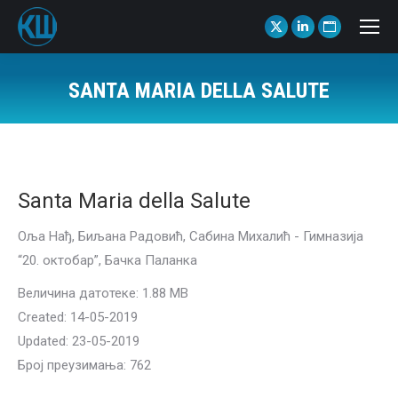
X
Linkedin
Website
page
page
page
opens
opens
opens
SANTA MARIA DELLA SALUTE
in
in
in
You are here:
new
new
new
window
window
window
Santa Maria della Salute
Оља Нађ, Биљана Радовић, Сабина Михалић - Гимназија
“20. октобар”, Бачка Паланка
Величина датотеке: 1.88 MB
Created: 14-05-2019
Updated: 23-05-2019
Број преузимања: 762