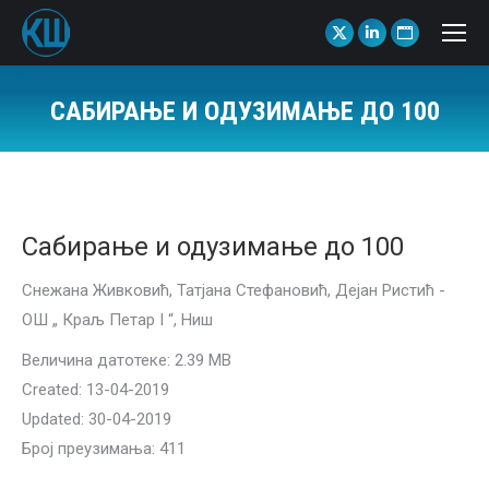
X
Linkedin
Website
page
page
page
opens
opens
opens
САБИРАЊЕ И ОДУЗИМАЊЕ ДО 100
in
in
in
You are here:
new
new
new
window
window
window
Сабирање и одузимање до 100
Снежана Живковић, Татјана Стефановић, Дејан Ристић -
ОШ „ Краљ Петар I “, Ниш
Величина датотеке: 2.39 MB
Created: 13-04-2019
Updated: 30-04-2019
Број преузимања: 411