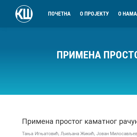
ПОЧЕТНА
О ПРОЈЕКТУ
О НАМА
ПРИМЕНА ПРОСТО
Примена простог каматног рачу
Тања Игњатовић, Љиљана Жикић, Јован Милосављев