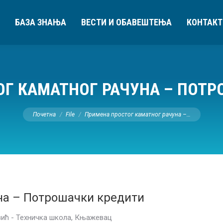
БАЗА ЗНАЊА
ВЕСТИ И ОБАВЕШТЕЊА
КОНТАКТ
Г КАМАТНОГ РАЧУНА – ПОТ
You are here:
Почетна
File
Примена простог каматног рачуна –…
на – Потрошачки кредити
ић - Техничка школа, Књажевац