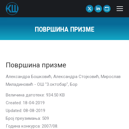
X
Linkedin
Website
page
page
page
opens
opens
opens
ПОВРШИНА ПРИЗМЕ
in
in
in
You are here:
new
new
new
window
window
window
Површина призме
Александра Бошковић, Александра Стојковић, Мирослав
Миладиновић - ОШ "3.октобар", Бор
Величина датотеке: 934.50 KB
Created: 18-04-2019
Updated: 08-08-2019
Број преузимања: 509
Година конкурса: 2007/08.