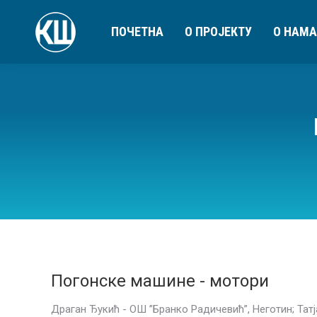
ПОЧЕТНА
О ПРОЈЕКТУ
О НАМА
Погонске машине - мотори
Драган Ђукић - ОШ ”Бранко Радичевић”, Неготин; Тат