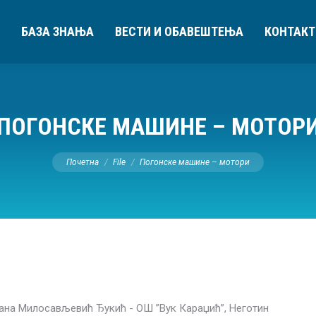
БАЗА ЗНАЊА
ВЕСТИ И ОБАВЕШТЕЊА
КОНТАКТ
ПОГОНСКЕ МАШИНЕ – МОТОР
You are here:
Почетна
File
Погонске машине – мотори
јана Милосављевић Ђукић - ОШ ”Вук Караџић”, Неготин