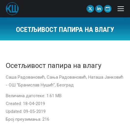
X
Linkedin
Website
page
page
page
opens
opens
opens
ОСЕТЉИВОСТ ПАПИРА НА ВЛАГУ
in
in
in
You are here:
new
new
new
window
window
window
Осетљивост папира на влагу
Саша Радовановић, Сања Радовановић, Наташа Јанковић
- ОШ ”Бранислав Нушић”, Београд
Величина датотеке: 1.61 MB
Created: 18-04-2019
Updated: 09-05-2019
Број преузимања: 216