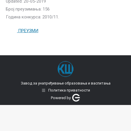
Updated: 20-05-2019
Број преузимања: 156
Година конкурса: 2010/11.
ПРЕУЗМИ
Завод за унапређивање образовања и васпитања
Политика приватности
Powered by