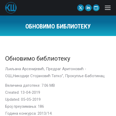
X
Linkedin
Website
page
page
page
opens
opens
opens
ОБНОВИМО БИБЛИОТЕКУ
in
in
in
You are here:
new
new
new
window
window
window
Обновимо библиотеку
Љиљана Арсенијевић, Предраг Аритоновић -
ОШ,,Никодије Стојановић Татко”, Прокупље-Баботинац
Величина датотеке: 7.06 MB
Created: 13-04-2019
Updated: 05-05-2019
Број преузимања: 186
Година конкурса: 2013/14.