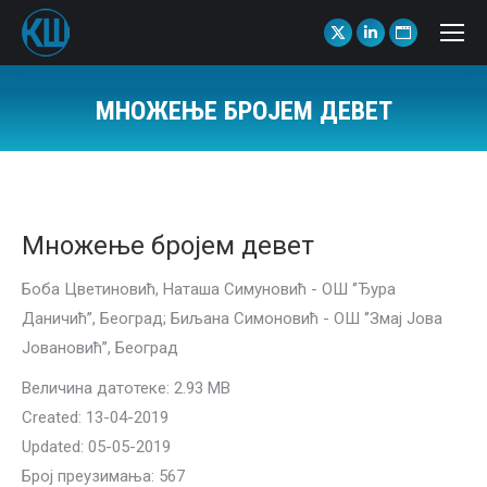
X
Linkedin
Website
page
page
page
opens
opens
opens
МНОЖЕЊЕ БРОЈЕМ ДЕВЕТ
in
in
in
You are here:
new
new
new
window
window
window
Множење бројем девет
Боба Цветиновић, Наташа Симуновић - ОШ ‘’Ђура
Даничић’’, Београд; Биљана Симоновић - ОШ ‘’Змај Јова
Јовановић’’, Београд
Величина датотеке: 2.93 MB
Created: 13-04-2019
Updated: 05-05-2019
Број преузимања: 567