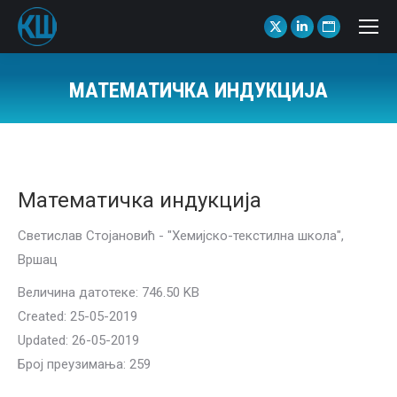
X
Linkedin
Website
page
page
page
opens
opens
opens
МАТЕМАТИЧКА ИНДУКЦИЈА
in
in
in
You are here:
new
new
new
window
window
window
Математичка индукција
Светислав Стојановић - "Хемијско-текстилна школа",
Вршац
Величина датотеке: 746.50 KB
Created: 25-05-2019
Updated: 26-05-2019
Број преузимања: 259