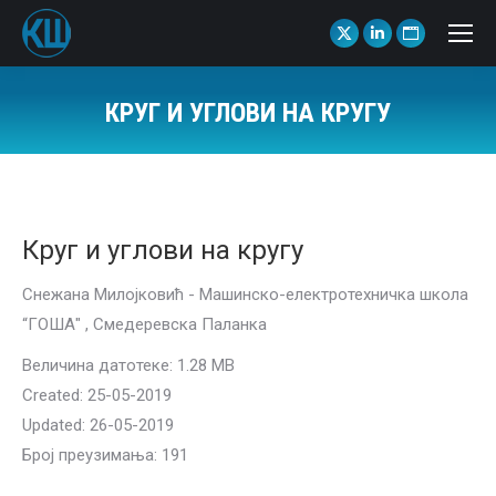
X
Linkedin
Website
page
page
page
opens
opens
opens
КРУГ И УГЛОВИ НА КРУГУ
in
in
in
You are here:
new
new
new
window
window
window
Круг и углови на кругу
Снежана Милојковић - Машинско-електротехничка школа
“ГОША" , Смедеревска Паланка
Величина датотеке: 1.28 MB
Created: 25-05-2019
Updated: 26-05-2019
Број преузимања: 191