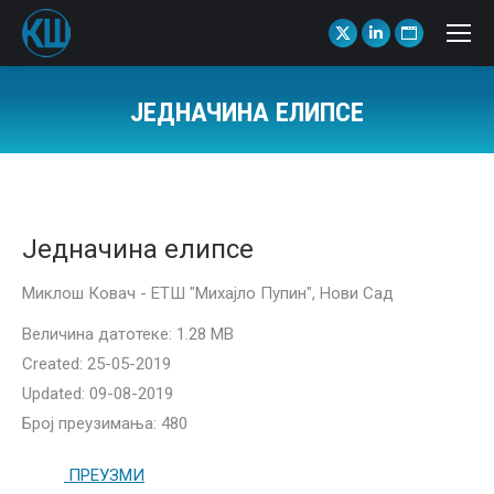
X
Linkedin
Website
page
page
page
opens
opens
opens
ЈЕДНАЧИНА ЕЛИПСЕ
in
in
in
You are here:
new
new
new
window
window
window
Једначина елипсе
Миклош Ковач - ЕТШ "Михајло Пупин", Нови Сад
Величина датотеке: 1.28 MB
Created: 25-05-2019
Updated: 09-08-2019
Број преузимања: 480
ПРЕУЗМИ