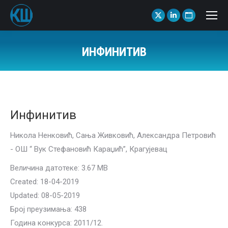
X
Linkedin
Website
page
page
page
opens
opens
opens
ИНФИНИТИВ
in
in
in
You are here:
new
new
new
window
window
window
Инфинитив
Никола Ненковић, Сања Живковић, Александра Петровић
- ОШ “ Вук Стефановић Караџић”, Крагујевац
Величина датотеке: 3.67 MB
Created: 18-04-2019
Updated: 08-05-2019
Број преузимања: 438
Година конкурса: 2011/12.