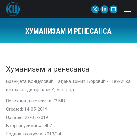
X
Linkedin
Website
page
page
page
opens
opens
opens
ХУМАНИЗАМ И РЕНЕСАНСА
in
in
in
You are here:
new
new
new
window
window
window
Хуманизам и ренесанса
Бранијета Конџуловић, Татјана Томић Ђоровић - "Техничка
школа за дизајн коже", Београд
Величина датотеке: 6.72 MB
Created: 14-05-2019
Updated: 22-05-2019
Број преузимања: 407
Година конкурса: 2013/14.