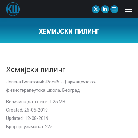
X
Linkedin
Website
page
page
page
opens
opens
opens
ХЕМИЈСКИ ПИЛИНГ
in
in
in
You are here:
new
new
new
window
window
window
Хемијски пилинг
Јелена Булатовић-Росић - Фармацеутско-
физиотерапеутска школа, Београд
Величина датотеке: 1.25 MB
Created: 26-05-2019
Updated: 12-08-2019
Број преузимања: 225