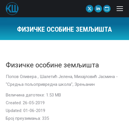
X
Linkedin
Website
page
page
page
opens
opens
opens
ФИЗИЧКЕ ОСОБИНЕ ЗЕМЉИШТА
in
in
in
You are here:
new
new
new
window
window
window
Физичке особине земљишта
Попов Оливера , Шалетић Јелена, Михајловић Јасмина -
"Средња пољопривредна школа", Зрењанин
Величина датотеке: 1.53 MB
Created: 26-05-2019
Updated: 01-06-2019
Број преузимања: 335