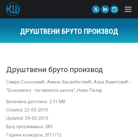
X
Linkedin
Website
page
page
page
opens
opens
opens
ДРУШТВЕНИ БРУТО ПРОИЗВОД
in
in
in
You are here:
new
new
new
window
window
window
Друштвени бруто производ
Самра Соколовић, Амина Хасанбеговић, Азра Ахметовић -
"Економско -трговинска школа", Нови Пазар
Величина датотеке: 2.31 MB
Created: 22-05-2019
Updated: 29-05-2019
Број преузимања: 285
Година конкурса: 2011/12.