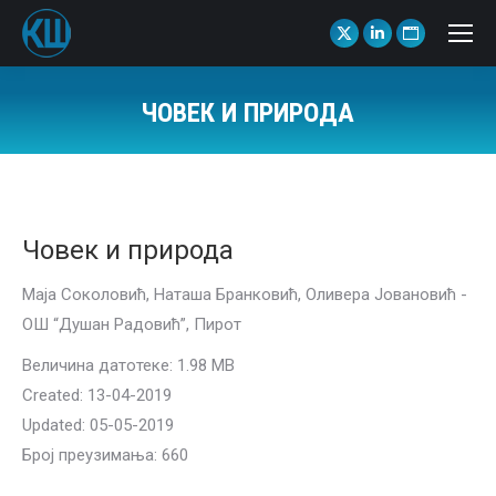
X
Linkedin
Website
page
page
page
opens
opens
opens
ЧОВЕК И ПРИРОДА
in
in
in
You are here:
new
new
new
window
window
window
Човек и природа
Маја Соколовић, Наташа Бранковић, Оливера Јовановић -
ОШ “Душан Радовић”, Пирот
Величина датотеке: 1.98 MB
Created: 13-04-2019
Updated: 05-05-2019
Број преузимања: 660