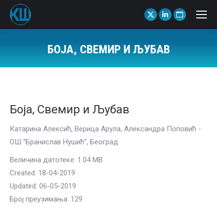
X
Linkedin
Website
page
page
page
opens
opens
opens
БОЈА, СВЕМИР И ЉУБАВ
in
in
in
You are here:
new
new
new
window
window
window
Боја, Свемир и Љубав
Катарина Алексић, Верица Арула, Александра Поповић -
ОШ ”Бранислав Нушић”, Београд
Величина датотеке: 1.04 MB
Created: 18-04-2019
Updated: 06-05-2019
Број преузимања: 129