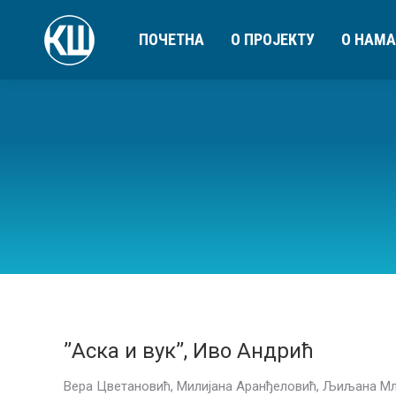
ПОЧЕТНА
О ПРОЈЕКТУ
О НАМА
’’Аска и вук’’, Иво Андрић
Вера Цветановић, Милијана Аранђеловић, Љиљана Мла