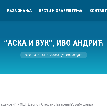
БАЗА ЗНАЊА
ВЕСТИ И ОБАВЕШТЕЊА
КОНТАКТ
’’АСКА И ВУК’’, ИВО АНДРИЋ
You are here:
Почетна
File
’’Аска и вук’’, Иво Андрић
деновић - ОШ ‘’Деспот Стефан Лазаревић’’, Бабушница