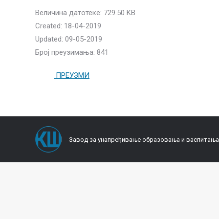
Величина датотеке: 729.50 KB
Created: 18-04-2019
Updated: 09-05-2019
Број преузимања: 841
ПРЕУЗМИ
Завод за унапређивање образовања и васпитања