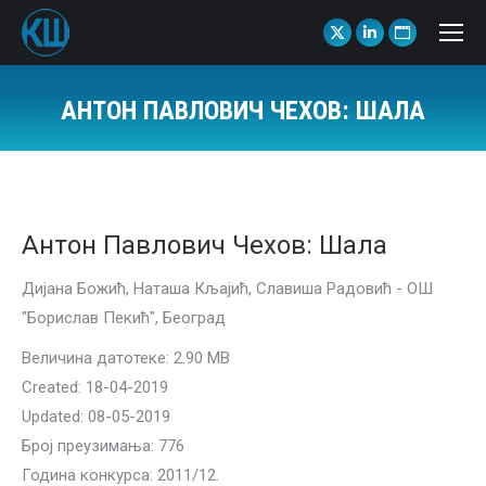
X
Linkedin
Website
page
page
page
opens
opens
opens
АНТОН ПАВЛОВИЧ ЧЕХОВ: ШАЛА
in
in
in
You are here:
new
new
new
window
window
window
Антон Павлович Чехов: Шала
Дијана Божић, Наташа Кљајић, Славиша Радовић - ОШ
"Борислав Пекић", Београд
Величина датотеке: 2.90 MB
Created: 18-04-2019
Updated: 08-05-2019
Број преузимања: 776
Година конкурса: 2011/12.