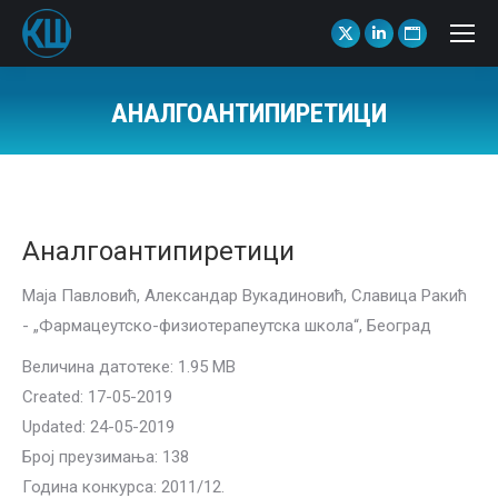
X
Linkedin
Website
page
page
page
opens
opens
opens
АНАЛГОАНТИПИРЕТИЦИ
in
in
in
You are here:
new
new
new
window
window
window
Аналгоантипиретици
Маја Павловић, Александар Вукадиновић, Славица Ракић
- „Фармацеутско-физиотерапеутска школа“, Београд
Величина датотеке: 1.95 MB
Created: 17-05-2019
Updated: 24-05-2019
Број преузимања: 138
Година конкурса: 2011/12.