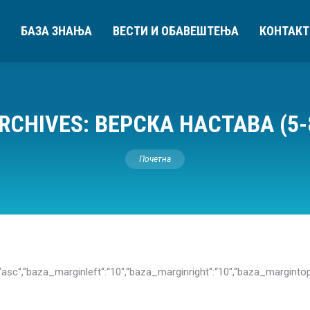
БАЗА ЗНАЊА
ВЕСТИ И ОБАВЕШТЕЊА
КОНТАКТ
RCHIVES:
ВЕРСКА НАСТАВА (5-
You are here:
Почетна
eringdir“:“asc“,“baza_marginleft“:“10″,“baza_marginright“:“10″,“baza