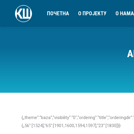
ПОЧЕТНА
О ПРОЈЕКТУ
О НАМА
A
{„theme“:“baza“,“visibility“:“0″,“ordering“:“title“,“ord
{„56″:[1524],“65″:[1901,1600,1594,1597],“23“:[1830]}}