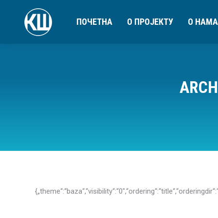
ПОЧЕТНА
О ПРОЈЕКТУ
О НАМА
ARCH
{„theme“:“baza“,“visibility“:“0″,“ordering“:“title“,“ord