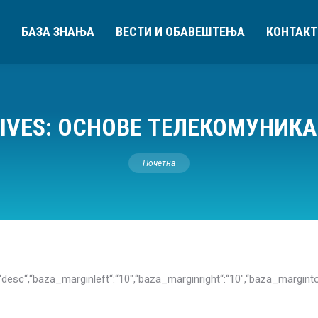
БАЗА ЗНАЊА
ВЕСТИ И ОБАВЕШТЕЊА
КОНТАКТ
IVES:
ОСНОВЕ ТЕЛЕКОМУНИК
You are here:
Почетна
eringdir“:“desc“,“baza_marginleft“:“10″,“baza_marginright“:“10″,“ba