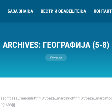
БАЗА ЗНАЊА
ВЕСТИ И ОБАВЕШТЕЊА
КОНТАКТ
ARCHIVES:
ГЕОГРАФИЈА (5-8)
You are here:
Почетна
eringdir“:“asc“,“baza_marginleft“:“10″,“baza_marginright“:“10″,“baza
“:[1688]}}