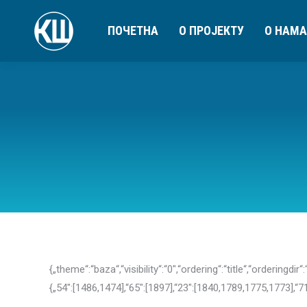
ПОЧЕТНА
О ПРОЈЕКТУ
О НАМА
{„theme“:“baza“,“visibility“:“0″,“ordering“:“title“,“ord
{„54″:[1486,1474],“65″:[1897],“23″:[1840,1789,1775,1773],“71