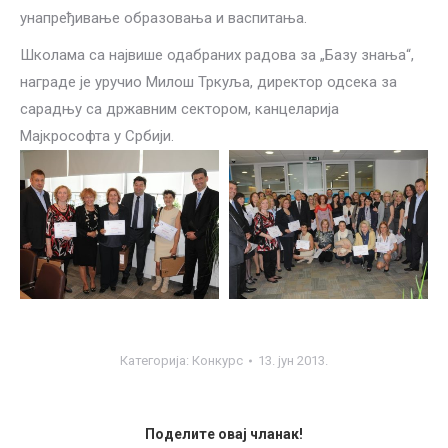
унапређивање образовања и васпитања.
Школама са највише одабраних радова за „Базу знања“,
награде је уручио Милош Тркуља, директор одсека за
сарадњу са државним сектором, канцеларија
Мајкрософта у Србији.
Категорија:
Конкурс
13. јун 2013.
Поделите овај чланак!