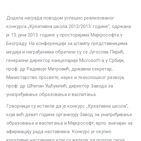
Додела награда поводом успешно реализованог
конкурса „Креативна школа 2012/2013. године“, одржана
је 13. јуна 2013. године у просторијама Мајкрософта у
Београду. На конференцији за штампу представницима
медија и награђенима обратили су се Југослав Пирић,
генерални директор канцеларије Microsoft-а у Србији,
проф. др Радивоје Митровић, државни секретар,
Министарство просвете, науке и технолошког развоја,
проф. др Шћепан Ушћумлић, директор Завода за
унапређивање образовања и васпитања.
Говорници су истакли да је конкурс „Креативна школа“,
који већ девет година организују Завод за унапређивање
образовања и васпитања и Мајкрософт, врло значајан за
афирмацију рада наставника. Конкурс је окупио
креативне наставнике који су желели да поделе своја