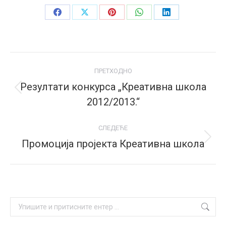
Share
Share
Share
Share
Share
on
on
on
on
on
Facebook
X
Pinterest
WhatsApp
LinkedIn
Post
ПРЕТХОДНО
navigation
Резултати конкурса „Креативна школа
Previous
2012/2013.“
post:
СЛЕДЕЋЕ
Промоција пројекта Креативна школа
Next
post:
Search: