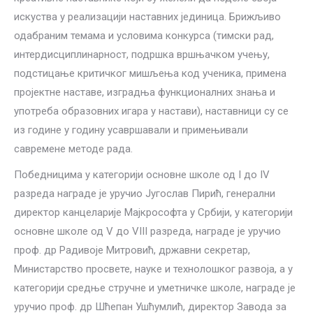
искуства у реализацији наставних јединица. Брижљиво
одабраним темама и условима конкурса (тимски рад,
интердисциплинарност, подршка вршњачком учењу,
подстицање критичког мишљења код ученика, примена
пројектне наставе, изградња функционалних знања и
употреба образовних игара у настави), наставници су се
из године у годину усавршавали и примењивали
савремене методе рада.
Победницима у категорији основне школе од I до IV
разреда награде је уручио Југослав Пирић, генерални
директор канцеларије Мајкрософта у Србији, у категорији
основне школе од V до VIII разреда, награде је уручио
проф. др Радивоје Митровић, државни секретар,
Министарство просвете, науке и технолошког развоја, a у
категорији средњe стручне и уметничке школе, награде је
уручио проф. др Шћепан Ушћумлић, директор Завода за